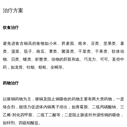
治疗方案
饮食治疗
避免进食含铜高的食物如小米、荞麦面、糙米、豆类、坚果类、薯
类、菠菜、茄子、南瓜、蕈类、菌藻类、干菜类、干果类、软体动
物、贝类、螺类、虾蟹类、动物的肝脏和血、巧克力、可可。某些中
药，如龙骨、牡蛎、蜈蚣、全蝎等。
药物治疗
以驱铜药物为主，驱铜及阻止铜吸收的药物主要有两大类药物，一是
络合剂，能强力促进体内铜离子排出，如青霉胺、二巯丙磺酸钠、三
乙烯-羟化四甲胺、二巯丁二酸等；二是阻止肠道对外源性铜的吸收，
如锌剂、四硫钼酸盐。