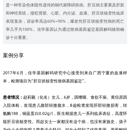
是一种常染色体隐性遗传的铜代谢障碍疾病。肝豆病主要累及肝脏
和神经系统，侵犯肾脏、心脏、内分泌、血液。肝豆状核变性临床
表现复杂，误诊率高达60%~90%，爆发性肝豆状核变性病的死亡
率几乎为100%。佳学基因认为通过致病基因鉴定基因解码辅助确
诊十分重要。
案例分享
2017年6月，佳学基因解码研究中心接受到来自广西宁夏的血液样
本，检测项目为“肝豆状核变性致病基因鉴定”。
患者情况：
赵莉颖（化名）女儿，6岁，因嗜睡、食欲不振、黄疸原因
入院体检，发现患儿腹部轻微腹水，B超检查发现肝部轻微损害，转
氨酶188，铜蓝蛋白0.02g/l，医生根据患儿一系列临床表征，高度怀
疑肝豆状核变性。而赵女士一家都没有这个病，也没有家族史，孩子
为什么会得病呢？带着这个疑问，赵女士找到了佳学基因，基因解码