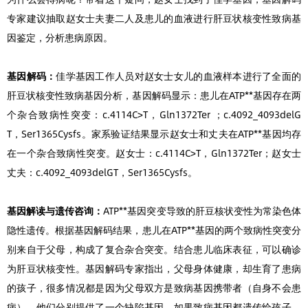
专家建议抽取赵女士夫妻二人及患儿的血液进行肝豆状核变性致病基
因鉴定，分析患病原因。
基因解码：
佳学基因工作人员对赵女士女儿的血液样本进行了全面的
肝豆状核变性致病基因分析，基因解码显示：患儿在ATP**基因存在两
个杂合致病性突变：c.4114C>T，Gln1372Ter ；c.4092_4093delG
T，Ser1365Cysfs。家系验证结果显示赵女士和丈夫在ATP**基因均存
在一个杂合致病性突变。赵女士：c.4114C>T，Gln1372Ter；赵女士
丈夫：c.4092_4093delGT，Ser1365Cysfs。
基因解读与遗传咨询：
ATP**基因突变导致的肝豆核状变性为常染色体
隐性遗传。根据基因解码结果，患儿在ATP**基因的两个致病性突变分
别来自于父母，构成了复合杂合突变。结合患儿临床表征，可以确诊
为肝豆状核变性。基因解码专家指出，父母身体健康，却生育了患病
的孩子，很多情况都是因为父母双方是致病基因携带者（自身不会患
病），他们分别提供了一个缺陷基因，如果致病基因都遗传给孩子，