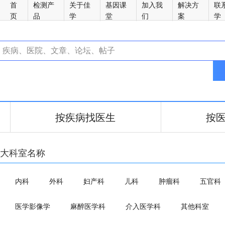
首
检测产
关于佳
基因课
加入我
解决方
联
页
品
学
堂
们
案
学
按疾病找医生
按
大科室名称
内科
外科
妇产科
儿科
肿瘤科
五官科
医学影像学
麻醉医学科
介入医学科
其他科室