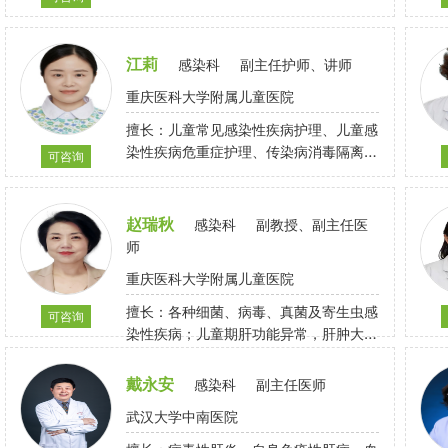
膜炎、血管移植物感染等疾病的诊治，擅
长尿路感染、肺部感染等感染性疾病的诊
治。
江莉
感染科
副主任护师、讲师
重庆医科大学附属儿童医院
擅长：儿童常见感染性疾病护理、儿童感
染性疾病危重症护理、传染病消毒隔离、
可咨询
特殊健康状态儿童疫苗接种
赵瑞秋
感染科
副教授、副主任医
师
重庆医科大学附属儿童医院
擅长：各种细菌、病毒、真菌及寄生虫感
可咨询
染性疾病；儿童期肝功能异常，肝肿大，
黄疸；腹痛、腹泻、呕吐等消化系统常见
疾病
戴永安
感染科
副主任医师
武汉大学中南医院