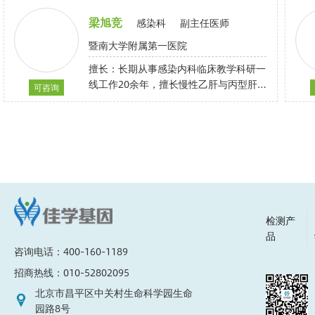
化系统疾病，不明原因发热疾病的诊治有
丰富的临床经验。
梁旭竞
感染科
副主任医师
暨南大学附属第一医院
擅长：长期从事感染内科临床教学科研一
线工作20余年，擅长慢性乙肝与丙型肝
可咨询
炎的个体化抗病毒治疗，脂肪性肝病、药
物性肝损伤、自身免疫性肝病等各种肝病
的诊治，对肝硬化腹水、肝衰竭、肝性脑
病等疾病的救治具有丰富的经验，对不明
原因发热、寄生虫疾病、恙虫病等各类感
染性疾病亦颇有经验。
检测产
品
咨询电话：400-160-1189
招商热线：010-52802095
北京市昌平区中关村生命科学园生命
园路8号