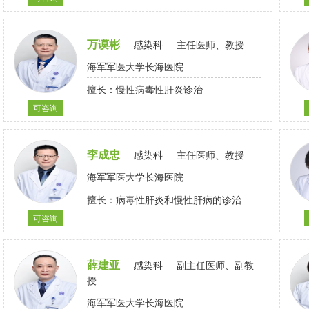
尿路感染，败血症，肺外结核，疟疾、囊
疑难感染病诊治。
虫病等寄生虫病，流感、新冠、出血热、
登革热、布鲁菌病等传染病。
万谟彬
感染科
主任医师、教授
海军军医大学长海医院
擅长：慢性病毒性肝炎诊治
可咨询
李成忠
感染科
主任医师、教授
海军军医大学长海医院
擅长：病毒性肝炎和慢性肝病的诊治
可咨询
薛建亚
感染科
副主任医师、副教
授
海军军医大学长海医院