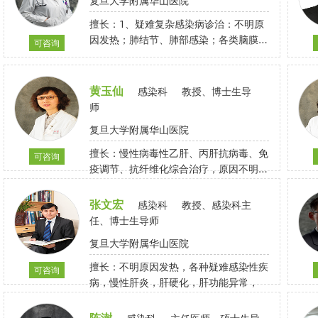
复旦大学附属华山医院
擅长：1、疑难复杂感染病诊治：不明原
因发热；肺结节、肺部感染；各类脑膜
可咨询
炎、脑脓肿、脑外科术后发热等中枢神经
系统感染；胆道感染、肝脓肿、腹腔感
染；血流感染、脓毒症；感染性心内膜
黄玉仙
感染科
教授、博士生导
炎；皮肤软组织感染；骨关节感染；尿路
师
感染等各种疑难危重疾病；多重耐药菌感
复旦大学附属华山医院
染。2、肝病：慢乙肝临床治愈、脂肪
肝、自身免疫性肝炎、原发性胆汁性胆管
擅长：慢性病毒性乙肝、丙肝抗病毒、免
可咨询
炎、药物性肝损害、肝衰竭等慢性肝病的
疫调节、抗纤维化综合治疗，原因不明肝
临床诊治。
病的诊断，脂肪肝、自身免疫性肝病、中
枢神经系统感染、不明原因发热及寄生虫
张文宏
感染科
教授、感染科主
脑病的诊断和治疗。
任、博士生导师
复旦大学附属华山医院
擅长：不明原因发热，各种疑难感染性疾
可咨询
病，慢性肝炎，肝硬化，肝功能异常，
陈澍