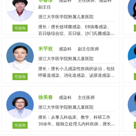
感染科
主任医师、感染科
副主任
浙江大学医学院附属儿童医院
擅长：擅长链球菌感染、EB病毒感染、
可咨询
百日咳综合症、百日咳、沙门氏菌感染、
流感嗜血杆菌感染、反复呼吸道感染、慢
性扁桃体炎、败血症、肺炎、发热待查等
米芋枚
感染科
副主任医师
疾病的诊治。
浙江大学医学院附属儿童医院
擅长：擅长小儿感染性疾病的诊治，包括
呼吸道感染、消化道感染、泌尿道感染
可咨询
等，尤其对百日咳、EB病毒感染、巨细
胞病毒感染、感染性腹泻、疱疹性咽峡
炎、手足口病、流行性感冒、腺病毒感染
徐美春
感染科
主任医师
等疾病有丰富的临床诊治经验。
浙江大学医学院附属儿童医院
擅长：从事儿科临床、教学、科研工作
30余年。能独立处理儿内科疾病，擅长
可咨询
儿科急救、危重症及感染性疾病的诊治。