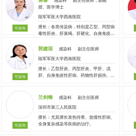
感染科
副主任医师，副教
化、慢性丙型肝炎）
授、医学博士
陆军军医大学西南医院
擅长：各类传染病，特别是乙型、丙型病
可咨询
毒性肝炎、肝衰竭、肝硬化、自身免疫性
肝炎、药物性肝损伤、发热待查、肝功异
常待查、感染性腹泻等疾病的诊断治疗
郭建琼
感染科
副主任医师
陆军军医大学西南医院
擅长：乙型肝炎、丙型肝炎、甲肝、戊
肝、自身免疫性肝病、药物性肝损伤、脂
可咨询
肪肝、肝豆状核变性等各种急慢性肝病的
诊断及治疗，对结核病、感染性腹泻、艾
滋病、麻疹、疟疾等有丰富的临床经验
兰剑锋
感染科
副主任医师
深圳市第三人民医院
擅长：尤其擅长发热待查、急慢性肝病、
全身复杂感染等疾病的治疗。
可咨询