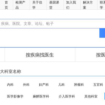
首
检测产
关于佳
基因课
加入我
解决方
联
页
品
学
堂
们
案
学
按疾病找医生
按
大科室名称
内科
外科
妇产科
儿科
肿瘤科
五官科
医学影像学
麻醉医学科
介入医学科
其他科室