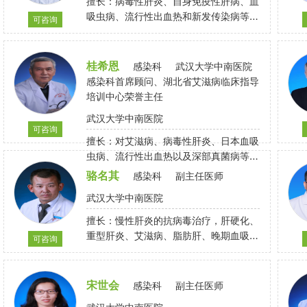
擅长：病毒性肝炎、自身免疫性肝病、血
吸虫病、流行性出血热和新发传染病等感
可咨询
染性疾病
桂希恩
感染科
武汉大学中南医院
感染科首席顾问、湖北省艾滋病临床指导
培训中心荣誉主任
武汉大学中南医院
可咨询
擅长：对艾滋病、病毒性肝炎、日本血吸
虫病、流行性出血热以及深部真菌病等感
染性疾病以及非酒精性脂肪性肝炎等疾病
骆名其
感染科
副主任医师
的诊治具有丰富的临床经验。
武汉大学中南医院
擅长：慢性肝炎的抗病毒治疗，肝硬化、
重型肝炎、艾滋病、脂肪肝、晚期血吸虫
可咨询
病
宋世会
感染科
副主任医师