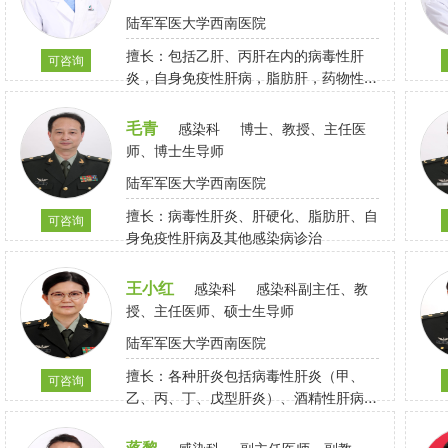
陆军军医大学西南医院
擅长：包括乙肝、丙肝在内的病毒性肝
可咨询
炎，自身免疫性肝病，脂肪肝，药物性肝
炎，肝硬化，肝癌，肝衰竭，艾滋病，恐
艾症等疾病的临床诊治，熟练掌握发热待
毛青
感染科
博士、教授、主任医
查，黄疸待查，腹水原因待查等疾病的诊
师、博士生导师
断和鉴别
陆军军医大学西南医院
擅长：病毒性肝炎、肝硬化、脂肪肝、自
可咨询
身免疫性肝病及其他感染病诊治
王小红
感染科
感染科副主任、教
授、主任医师、硕士生导师
陆军军医大学西南医院
擅长：各种肝炎包括病毒性肝炎（甲、
可咨询
乙、丙、丁、戊型肝炎）、酒精性肝病、
自身免疫性肝病等及感染性疾病的诊断、
治疗（尤其是慢性乙型肝炎、肝炎肝硬
蒋黎