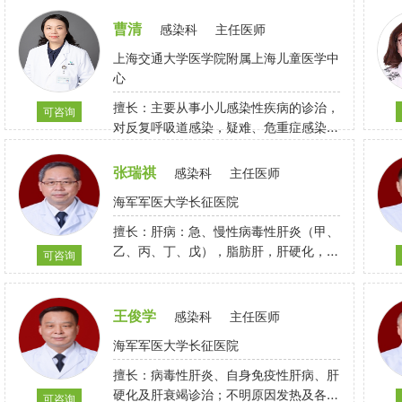
曹清
感染科
主任医师
上海交通大学医学院附属上海儿童医学中
心
擅长：主要从事小儿感染性疾病的诊治，
可咨询
对反复呼吸道感染，疑难、危重症感染、
耐药菌感染、免疫缺陷感染及移植后感染
的诊治已积累了丰富的临床经验、并探索
张瑞祺
感染科
主任医师
出一套完整的诊断思路和治疗方案来开展
海军军医大学长征医院
感染性疾病的规范性治疗和精准治疗。对
多种疑难感染性疾病及慢性EBV感染等的
擅长：肝病：急、慢性病毒性肝炎（甲、
临床诊治具有一定的经验。
乙、丙、丁、戊），脂肪肝，肝硬化，酒
可咨询
精性肝损害，药物性肝损害，自身免疫性
肝病，不明原因肝损害，肝衰竭，肝癌，
肝性脑病，肝纤维化，肝占位，肝囊肿，
王俊学
感染科
主任医师
腹水。感染：不明原因发热，皮肤软组织
海军军医大学长征医院
感染，椎体感染，骨关节感染，脑炎，脑
膜炎，急性腹泻，胃肠道感染，伤寒，副
擅长：病毒性肝炎、自身免疫性肝病、肝
伤寒，肝脓肿，肺炎，感染性心内膜炎，
硬化及肝衰竭诊治；不明原因发热及各种
可咨询