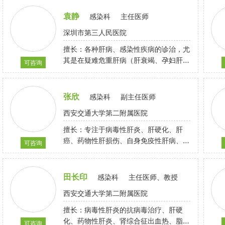
袁静
感染科
主任医师
深圳市第三人民医院
擅长：各种肝病、感染性疾病的诊治，尤
其是在疑难危重肝病（肝衰竭、孕妇肝
可咨询
病、儿童肝病）、感染性疾病（疟疾、肾
综合征出血热、登革热等）、新发突发传
染病以及发热查因、皮疹查因、休克查因
张欣
感染科
副主任医师
等方面有丰富的经验
西安交通大学第二附属医院
擅长：专注于病毒性肝炎、肝硬化、肝
癌、药物性肝损伤、自身免疫性肝病、肝
可咨询
衰竭、不明原因发热、黄疸原因待查、疑
难危重感染、肾综合征出血热等疾病诊治
田长印
感染科
主任医师、教授
西安交通大学第二附属医院
擅长：病毒性肝炎的抗病毒治疗、肝硬
化、药物性肝炎、肾综合征出血热、脂肪
可咨询