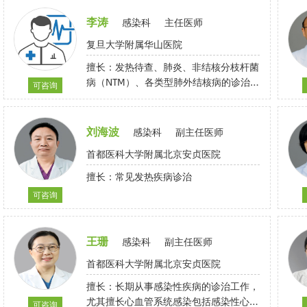
的诊断和治疗
李涛
感染科
主任医师
复旦大学附属华山医院
擅长：发热待查、肺炎、非结核分枝杆菌
病（NTM）、各类型肺外结核病的诊治。
可咨询
使用生物制剂者、儿童与青少年、胚胎移
植、移植受体、长期使用免疫抑制剂者等
结核病预防，卡介苗接种不良反应处理，
刘海波
感染科
副主任医师
结核与其他疾病共患的诊治
首都医科大学附属北京安贞医院
擅长：常见发热疾病诊治
可咨询
王珊
感染科
副主任医师
首都医科大学附属北京安贞医院
擅长：长期从事感染性疾病的诊治工作，
尤其擅长心血管系统感染包括感染性心内
可咨询