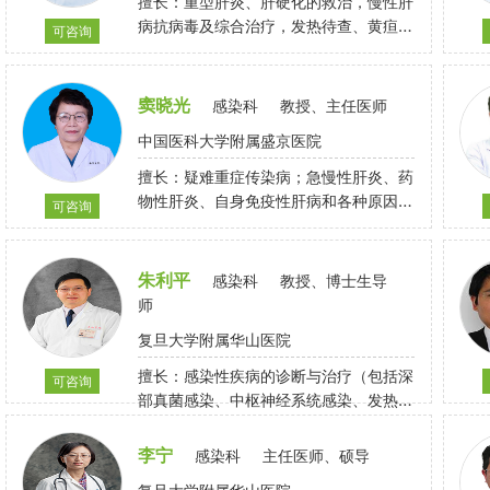
擅长：重型肝炎、肝硬化的救治，慢性肝
病抗病毒及综合治疗，发热待查、黄疸待
可咨询
查等疑难和危重疾病的诊断与治疗，抗生
素合理应用
窦晓光
感染科
教授、主任医师
中国医科大学附属盛京医院
擅长：疑难重症传染病；急慢性肝炎、药
物性肝炎、自身免疫性肝病和各种原因肝
可咨询
硬化；乙肝母婴阻断和乙肝临床治愈；发
热、肝功异常和黄疸原因待查；儿童和成
人遗传代谢性肝病。
朱利平
感染科
教授、博士生导
师
复旦大学附属华山医院
擅长：感染性疾病的诊断与治疗（包括深
可咨询
部真菌感染、中枢神经系统感染、发热待
查、各型病毒性肝炎等）
李宁
感染科
主任医师、硕导