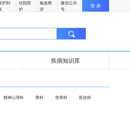
医护到
住院陪
输血救
微信公共
登 录
家
护
济
号

疾病知识库
精神心理科
男科
营养科
医技科