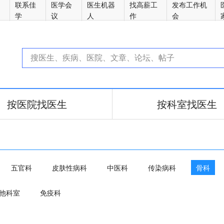
方
联系佳
医学会
医生机器
找高薪工
发布工作机
学
议
人
作
会
按医院找医生
按科室找医生
五官科
皮肤性病科
中医科
传染病科
骨科
他科室
免疫科