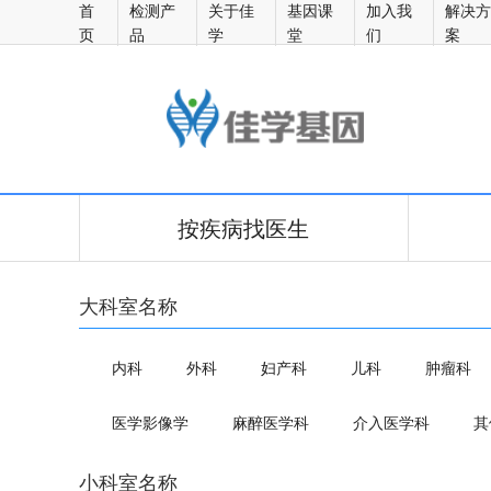
首
检测产
关于佳
基因课
加入我
解决
页
品
学
堂
们
案
佳学医生
按疾病找医生
大科室名称
内科
外科
妇产科
儿科
肿瘤科
医学影像学
麻醉医学科
介入医学科
其
小科室名称